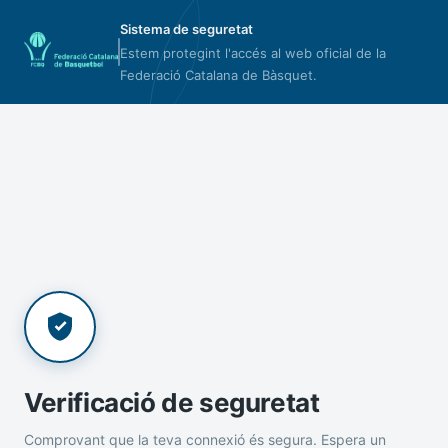
Sistema de seguretat
Estem protegint l'accés al web oficial de la
Federació Catalana de Bàsquet.
Verificació de seguretat
Comprovant que la teva connexió és segura. Espera un