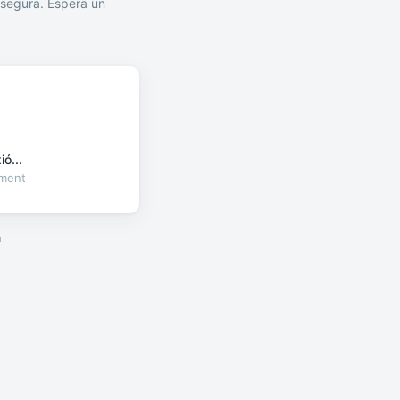
segura. Espera un
ó...
oment
a