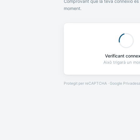
Comprovant que la teva connexió és 
moment.
Verificant connexi
Això trigarà un m
Protegit per reCAPTCHA · Google
Privades