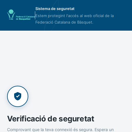
Sistema de seguretat
Estem protegint l'accés al web oficial de la
Federació Catalana de Bàsquet.
Verificació de seguretat
Comprovant que la teva connexió és segura. Espera un