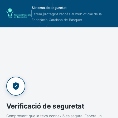
Sistema de seguretat
Estem protegint l'accés al web oficial de la
Federació Catalana de Bàsquet.
Verificació de seguretat
Comprovant que la teva connexió és segura. Espera un