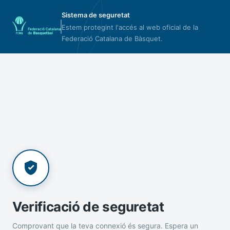
Sistema de seguretat
Estem protegint l'accés al web oficial de la
Federació Catalana de Bàsquet.
Verificació de seguretat
Comprovant que la teva connexió és segura. Espera un