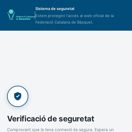
Sistema de seguretat
Estem protegint l'accés al web oficial de la
Federació Catalana de Bàsquet.
Verificació de seguretat
Comprovant que la teva connexió és segura. Espera un