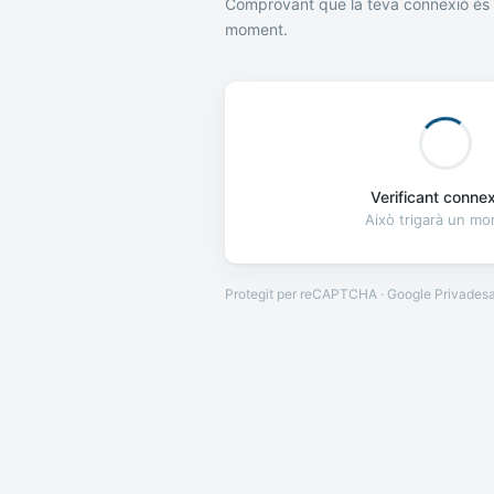
Comprovant que la teva connexió és 
moment.
Verificant connexi
Això trigarà un m
Protegit per reCAPTCHA · Google
Privades