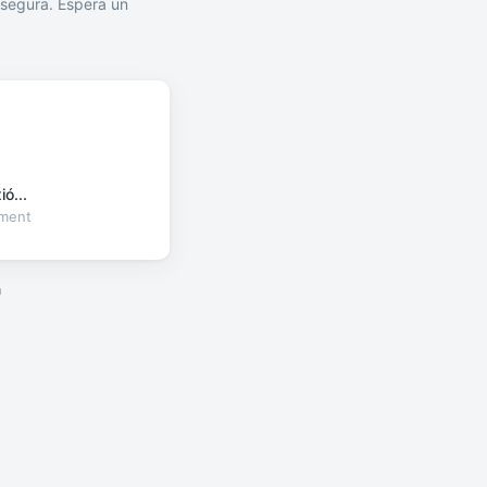
segura. Espera un
ó...
oment
a