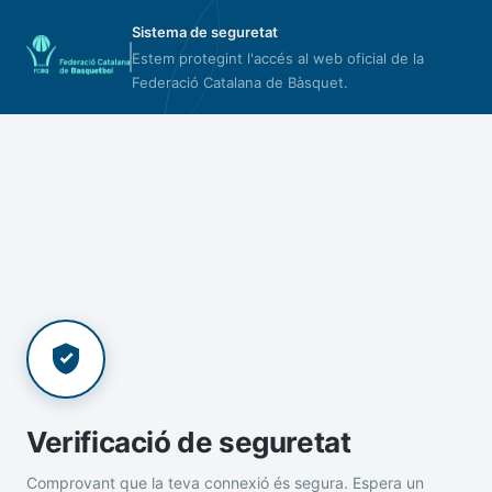
Sistema de seguretat
Estem protegint l'accés al web oficial de la
Federació Catalana de Bàsquet.
Verificació de seguretat
Comprovant que la teva connexió és segura. Espera un