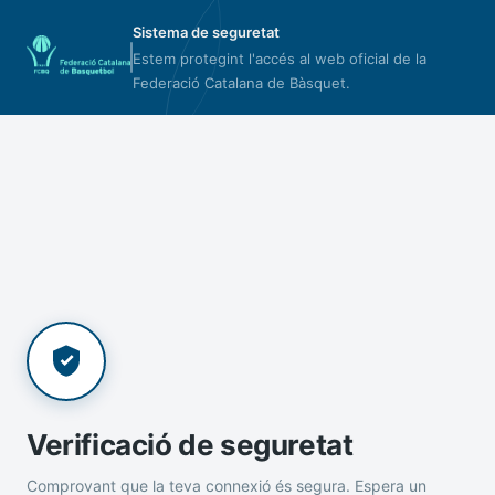
Sistema de seguretat
Estem protegint l'accés al web oficial de la
Federació Catalana de Bàsquet.
Verificació de seguretat
Comprovant que la teva connexió és segura. Espera un