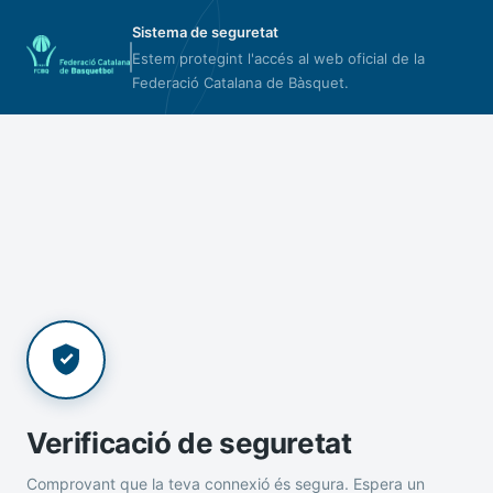
Sistema de seguretat
Estem protegint l'accés al web oficial de la
Federació Catalana de Bàsquet.
Verificació de seguretat
Comprovant que la teva connexió és segura. Espera un