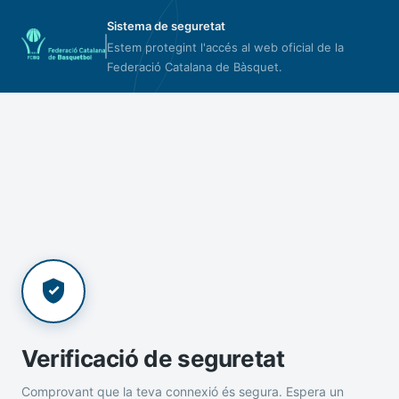
Sistema de seguretat
Estem protegint l'accés al web oficial de la
Federació Catalana de Bàsquet.
Verificació de seguretat
Comprovant que la teva connexió és segura. Espera un