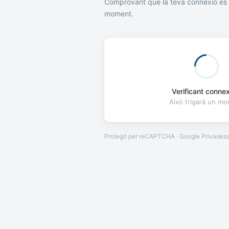
Comprovant que la teva connexió és 
moment.
Verificant connexi
Això trigarà un m
Protegit per reCAPTCHA · Google
Privades