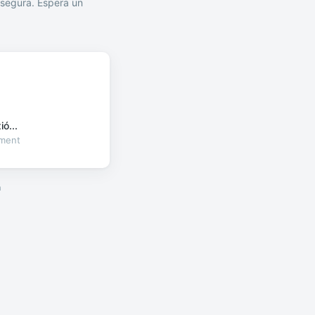
segura. Espera un
ó...
oment
a