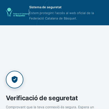
Sistema de seguretat
Estem protegint l'accés al web oficial de la
Federació Catalana de Bàsquet.
Verificació de seguretat
Comprovant que la teva connexió és segura. Espera un