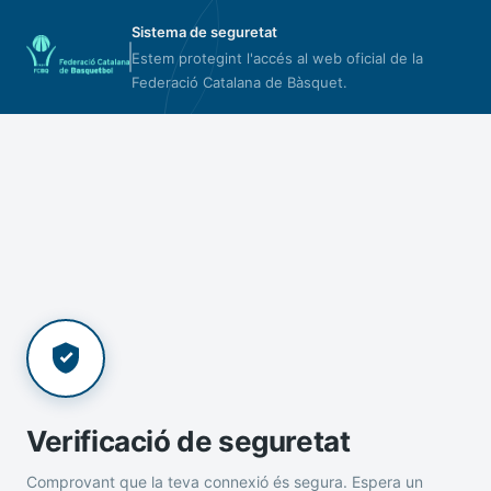
Sistema de seguretat
Estem protegint l'accés al web oficial de la
Federació Catalana de Bàsquet.
Verificació de seguretat
Comprovant que la teva connexió és segura. Espera un