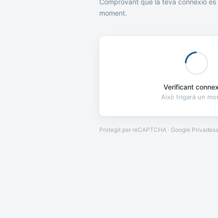
Comprovant que la teva connexió és 
moment.
Verificant connexi
Això trigarà un m
Protegit per reCAPTCHA · Google
Privades