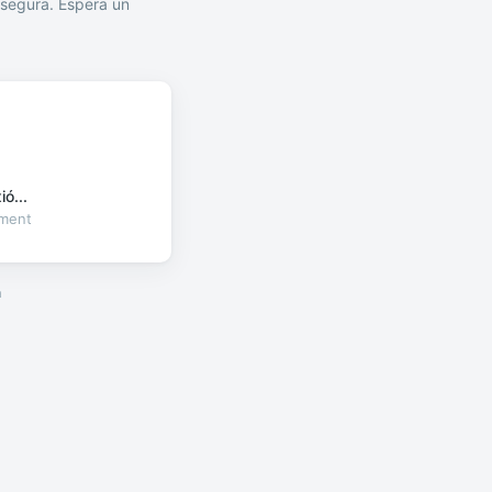
segura. Espera un
ó...
oment
a