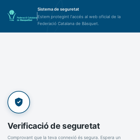
Sistema de seguretat
Estem protegint l'accés al web oficial de la
Federació Catalana de Bàsquet.
Verificació de seguretat
Comprovant que la teva connexió és segura. Espera un