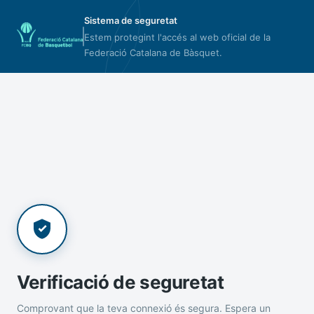
Sistema de seguretat
Estem protegint l'accés al web oficial de la
Federació Catalana de Bàsquet.
Verificació de seguretat
Comprovant que la teva connexió és segura. Espera un