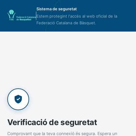
Sistema de seguretat
Estem protegint l'accés al web oficial de la
Federació Catalana de Bàsquet.
Verificació de seguretat
Comprovant que la teva connexió és segura. Espera un