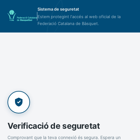
Sistema de seguretat
Estem protegint l'accés al web oficial de la
Federació Catalana de Bàsquet.
Verificació de seguretat
Comprovant que la teva connexió és segura. Espera un