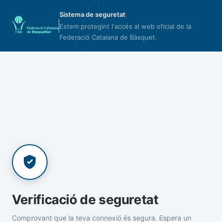
Sistema de seguretat
Estem protegint l'accés al web oficial de la
Federació Catalana de Bàsquet.
Verificació de seguretat
Comprovant que la teva connexió és segura. Espera un