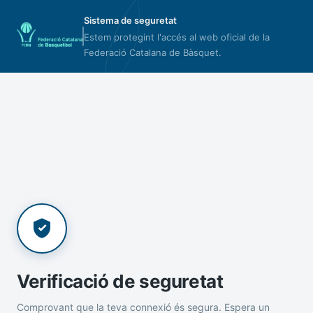
Sistema de seguretat
Estem protegint l'accés al web oficial de la
Federació Catalana de Bàsquet.
Verificació de seguretat
Comprovant que la teva connexió és segura. Espera un