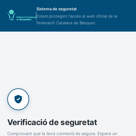
Sistema de seguretat
Estem protegint l'accés al web oficial de la
Federació Catalana de Bàsquet.
Verificació de seguretat
Comprovant que la teva connexió és segura. Espera un