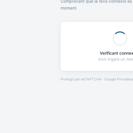
Comprovant que la teva connexió és 
moment.
Verificant connexi
Això trigarà un m
Protegit per reCAPTCHA · Google
Privades