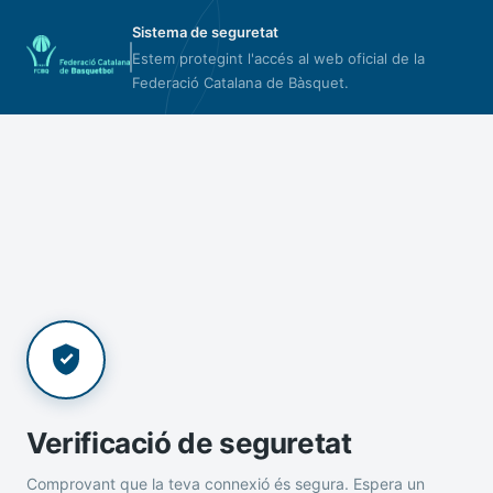
Sistema de seguretat
Estem protegint l'accés al web oficial de la
Federació Catalana de Bàsquet.
Verificació de seguretat
Comprovant que la teva connexió és segura. Espera un