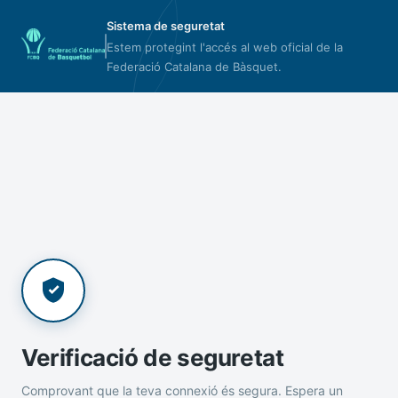
Sistema de seguretat
Estem protegint l'accés al web oficial de la
Federació Catalana de Bàsquet.
Verificació de seguretat
Comprovant que la teva connexió és segura. Espera un