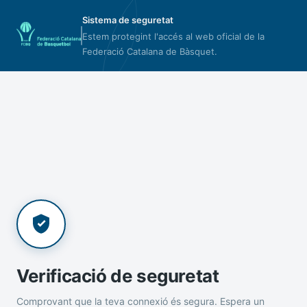
Sistema de seguretat
Estem protegint l'accés al web oficial de la
Federació Catalana de Bàsquet.
Verificació de seguretat
Comprovant que la teva connexió és segura. Espera un