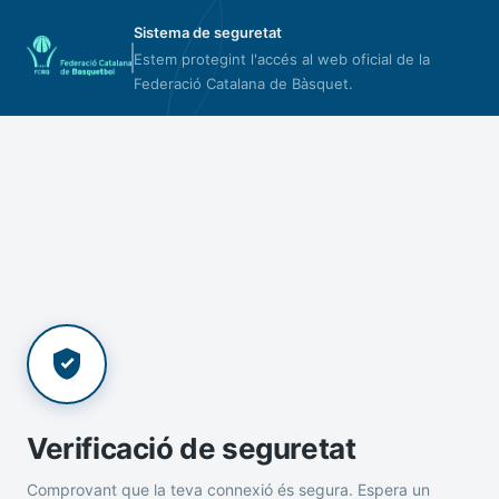
Sistema de seguretat
Estem protegint l'accés al web oficial de la
Federació Catalana de Bàsquet.
Verificació de seguretat
Comprovant que la teva connexió és segura. Espera un