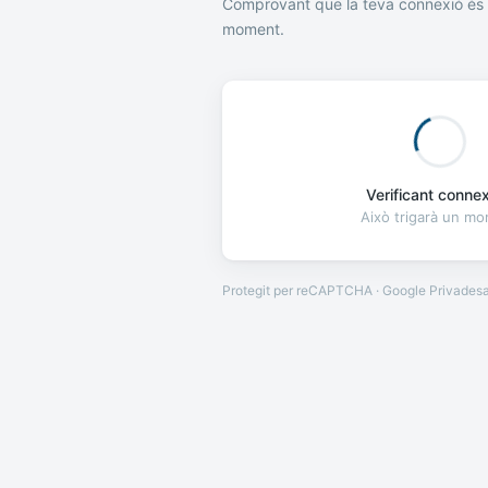
Comprovant que la teva connexió és 
moment.
Verificant connexi
Això trigarà un m
Protegit per reCAPTCHA · Google
Privades