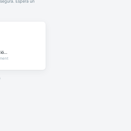
segura. Espera un
ó...
oment
a