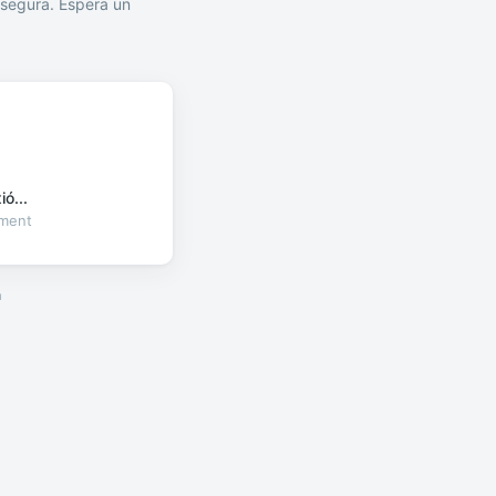
segura. Espera un
ó...
oment
a