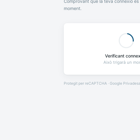
Comprovant que la teva connexió és 
moment.
Verificant connexi
Això trigarà un m
Protegit per reCAPTCHA · Google
Privades