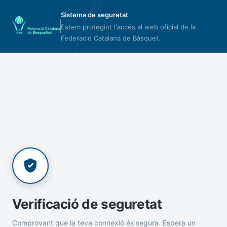
Sistema de seguretat
Estem protegint l'accés al web oficial de la
Federació Catalana de Bàsquet.
Verificació de seguretat
Comprovant que la teva connexió és segura. Espera un