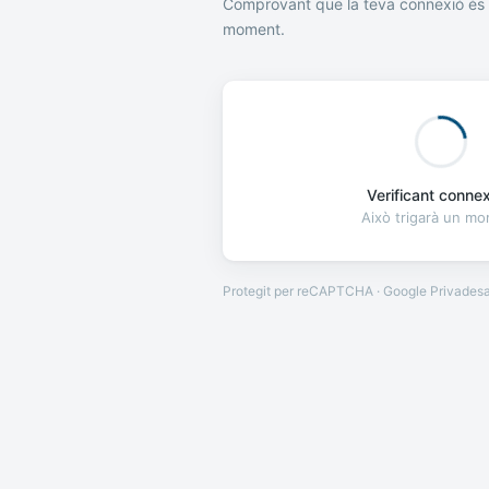
Comprovant que la teva connexió és 
moment.
Verificant connexi
Això trigarà un m
Protegit per reCAPTCHA · Google
Privades