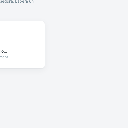
segura. Espera un
ó...
oment
a