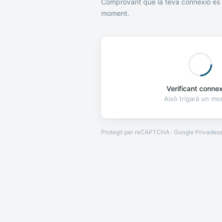
Comprovant que la teva connexió és 
moment.
Verificant connexi
Això trigarà un m
Protegit per reCAPTCHA · Google
Privades