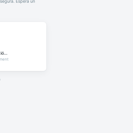
segura. Espera un
ó...
oment
a