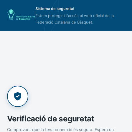
Sistema de seguretat
Estem protegint l'accés al web oficial de la
Federació Catalana de Bàsquet.
Verificació de seguretat
Comprovant que la teva connexió és segura. Espera un