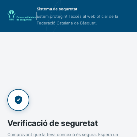
Sistema de seguretat
Estem protegint l'accés al web oficial de la
Federació Catalana de Bàsquet.
Verificació de seguretat
Comprovant que la teva connexió és segura. Espera un