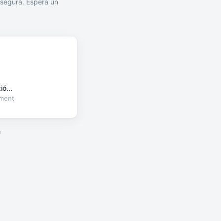
segura. Espera un
ó...
oment
a