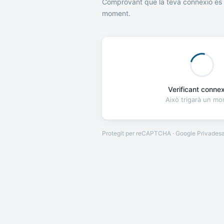
Comprovant que la teva connexió és 
moment.
Verificant connexi
Això trigarà un m
Protegit per reCAPTCHA · Google
Privades