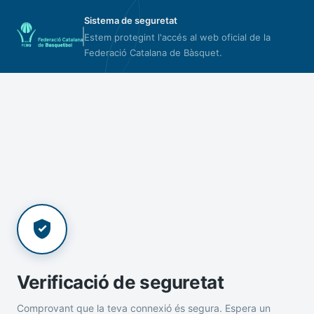
Sistema de seguretat
Estem protegint l'accés al web oficial de la
Federació Catalana de Bàsquet.
Verificació de seguretat
Comprovant que la teva connexió és segura. Espera un