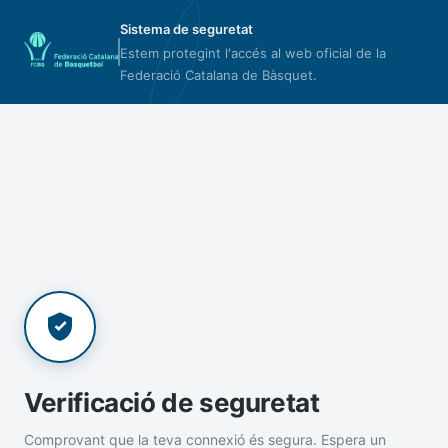
Sistema de seguretat
Estem protegint l'accés al web oficial de la
Federació Catalana de Bàsquet.
Verificació de seguretat
Comprovant que la teva connexió és segura. Espera un