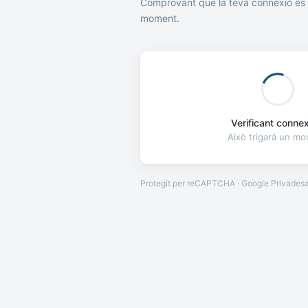
Comprovant que la teva connexió és 
moment.
Verificant connexi
Això trigarà un m
Protegit per reCAPTCHA · Google
Privades