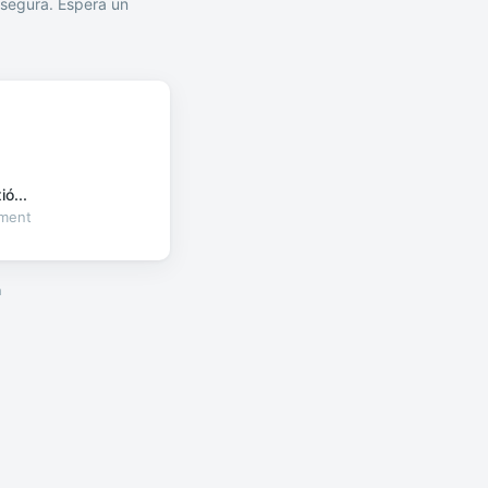
segura. Espera un
ó...
oment
a