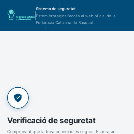
Sistema de seguretat
Estem protegint l'accés al web oficial de la
Federació Catalana de Bàsquet.
Verificació de seguretat
Comprovant que la teva connexió és segura. Espera un