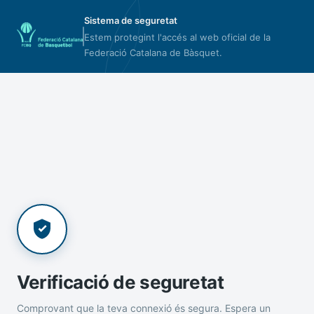
Sistema de seguretat
Estem protegint l'accés al web oficial de la
Federació Catalana de Bàsquet.
Verificació de seguretat
Comprovant que la teva connexió és segura. Espera un