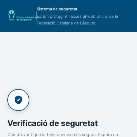
Sistema de seguretat
Estem protegint l'accés al web oficial de la
Federació Catalana de Bàsquet.
Verificació de seguretat
Comprovant que la teva connexió és segura. Espera un