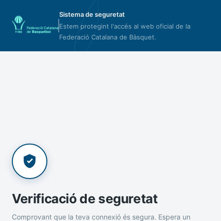
Sistema de seguretat
Estem protegint l'accés al web oficial de la
Federació Catalana de Bàsquet.
Verificació de seguretat
Comprovant que la teva connexió és segura. Espera un