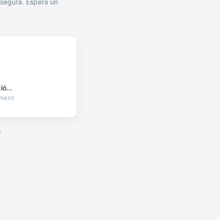
segura. Espera un
ó...
oment
a