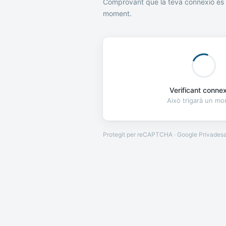
Comprovant que la teva connexió és 
moment.
Verificant connexi
Això trigarà un m
Protegit per reCAPTCHA · Google
Privades