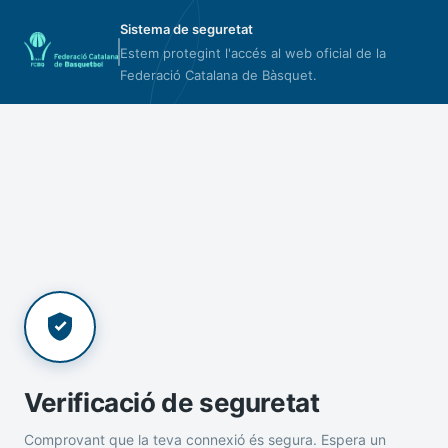
Sistema de seguretat
Estem protegint l'accés al web oficial de la
Federació Catalana de Bàsquet.
Verificació de seguretat
Comprovant que la teva connexió és segura. Espera un