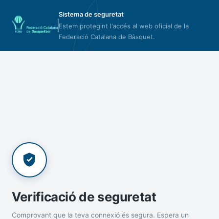
Sistema de seguretat
Estem protegint l'accés al web oficial de la
Federació Catalana de Bàsquet.
Verificació de seguretat
Comprovant que la teva connexió és segura. Espera un