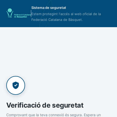
Sistema de seguretat
Estem protegint l'accés al web oficial de la
Federació Catalana de Bàsquet.
Verificació de seguretat
Comprovant que la teva connexió és segura. Espera un