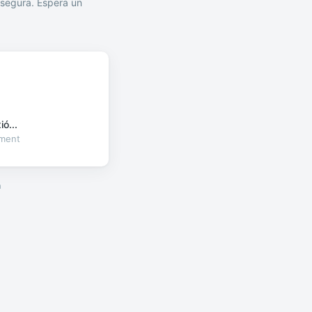
segura. Espera un
ó...
oment
a