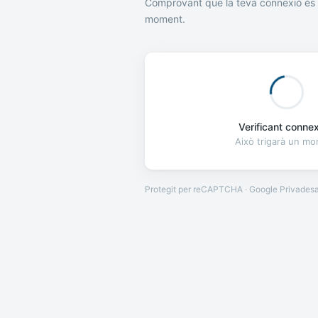
Comprovant que la teva connexió és 
moment.
Verificant connexi
Això trigarà un m
Protegit per reCAPTCHA · Google
Privades