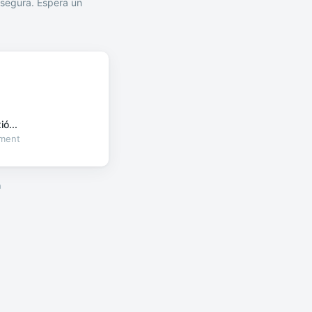
segura. Espera un
ó...
oment
a