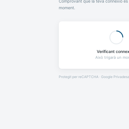
Comprovant que la teva connexió és 
moment.
Verificant connexi
Això trigarà un m
Protegit per reCAPTCHA · Google
Privades