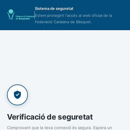
Sistema de seguretat
Estem protegint l'accés al web oficial de la
Federació Catalana de Bàsquet.
Verificació de seguretat
Comprovant que la teva connexió és segura. Espera un