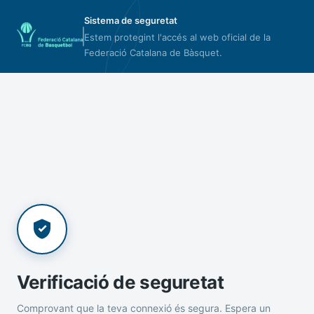
Sistema de seguretat
Estem protegint l'accés al web oficial de la
Federació Catalana de Bàsquet.
Verificació de seguretat
Comprovant que la teva connexió és segura. Espera un